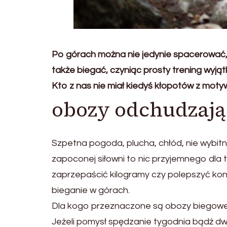
Po górach można nie jedynie spacerować,
także biegać, czyniąc prosty trening wyj
Kto z nas nie miał kiedyś kłopotów z mot
obozy odchudzają
Szpetna pogoda, plucha, chłód, nie wybitnie
zapoconej siłowni to nic przyjemnego dla ty
zaprzepaścić kilogramy czy polepszyć kon
bieganie w górach.
Dla kogo przeznaczone są obozy biegow
Jeżeli pomysł spędzanie tygodnia bądź d