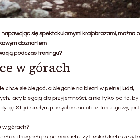
 napawając się spektakularnymi krajobrazami, można p
ątkowym doznaniem.
ywacją podczas treningu?
ce w górach
 chce się biegać, a bieganie na bieżni w pełnej ludzi,
ch, jacy biegają dla przyjemności, a nie tylko po to, by
dycję. Stąd niezłym pomysłem na obóz treningowy, jest
e w górach?
wóch na biegach po połoninach czy beskidzkich szczyt