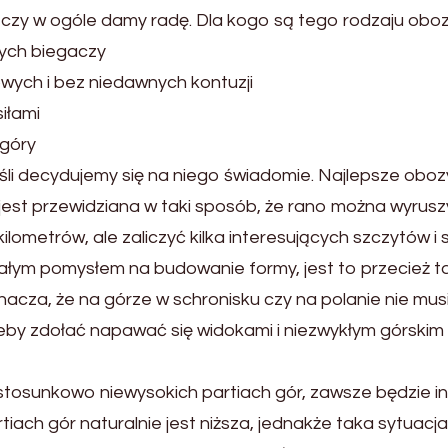
czy w ogóle damy radę. Dla kogo są tego rodzaju oboz
ych biegaczy
ych i bez niedawnych kontuzji
iłami
 góry
li decydujemy się na niego świadomie. Najlepsze obo
 jest przewidziana w taki sposób, że rano można wyrus
a kilometrów, ale zaliczyć kilka interesujących szczytów i
ałym pomysłem na budowanie formy, jest to przecież t
znacza, że na górze w schronisku czy na polanie nie mu
eby zdołać napawać się widokami i niezwykłym górskim
stosunkowo niewysokich partiach gór, zawsze będzie in
tiach gór naturalnie jest niższa, jednakże taka sytuacj