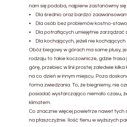
nam się podoba, najpierw zastanówmy się 
• Dla średnio oraz bardzo zaawansowan
• Dla osób bez problemów kostno-stawow
• Dla potrafiących umiejętnie zarządzać s
• Dla kochających, jeżeli nie kochających
Obóz biegowy w górach ma same plusy, jeś
rodzaju to takie koczownicze, gdzie trasa
górę, przebiec w linii prostej zaledwie kilk
na co dzień w innym miejscu. Poza doskon
forma zwiedzania. To, że biegniemy, nie o
posiadać wystarczająco niemało czasu, ż
klimatem.
Co znacznie więcej powietrze nawet tych 
na płaszczyźnie. Ilość tlenu w wyższych par