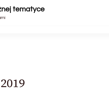
óżnej tematyce
ami
 2019