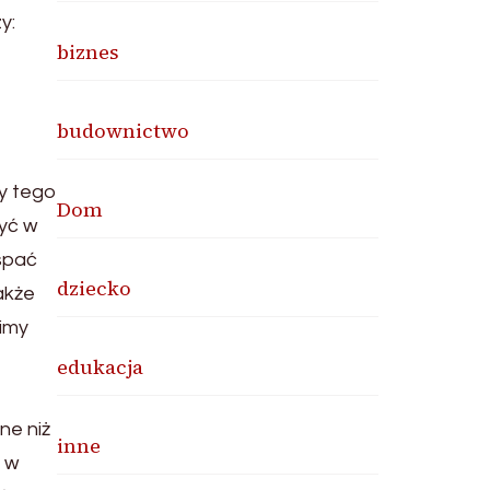
y:
biznes
budownictwo
zy tego
Dom
zyć w
 spać
dziecko
akże
simy
edukacja
ne niż
inne
a w